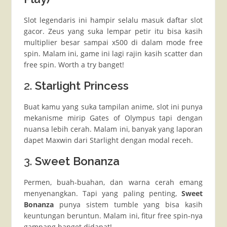
Slot legendaris ini hampir selalu masuk daftar slot
gacor. Zeus yang suka lempar petir itu bisa kasih
multiplier besar sampai x500 di dalam mode free
spin. Malam ini, game ini lagi rajin kasih scatter dan
free spin. Worth a try banget!
2.
Starlight Princess
Buat kamu yang suka tampilan anime, slot ini punya
mekanisme mirip Gates of Olympus tapi dengan
nuansa lebih cerah. Malam ini, banyak yang laporan
dapet Maxwin dari Starlight dengan modal receh.
3.
Sweet Bonanza
Permen, buah-buahan, dan warna cerah emang
menyenangkan. Tapi yang paling penting,
Sweet
Bonanza
punya sistem tumble yang bisa kasih
keuntungan beruntun. Malam ini, fitur free spin-nya
gampang banget didapat!