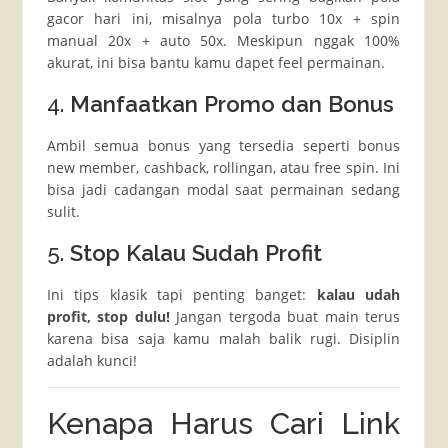
gacor hari ini, misalnya pola turbo 10x + spin
manual 20x + auto 50x. Meskipun nggak 100%
akurat, ini bisa bantu kamu dapet feel permainan.
4.
Manfaatkan Promo dan Bonus
Ambil semua bonus yang tersedia seperti bonus
new member, cashback, rollingan, atau free spin. Ini
bisa jadi cadangan modal saat permainan sedang
sulit.
5.
Stop Kalau Sudah Profit
Ini tips klasik tapi penting banget:
kalau udah
profit, stop dulu!
Jangan tergoda buat main terus
karena bisa saja kamu malah balik rugi. Disiplin
adalah kunci!
Kenapa Harus Cari Link