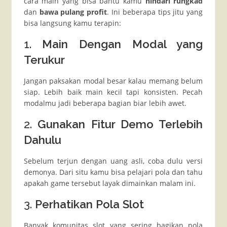
cara main yang bisa bantu kamu
hindari rungkad
dan
bawa pulang profit
. Ini beberapa tips jitu yang
bisa langsung kamu terapin:
1.
Main Dengan Modal yang
Terukur
Jangan paksakan modal besar kalau memang belum
siap. Lebih baik main kecil tapi konsisten. Pecah
modalmu jadi beberapa bagian biar lebih awet.
2.
Gunakan Fitur Demo Terlebih
Dahulu
Sebelum terjun dengan uang asli, coba dulu versi
demonya. Dari situ kamu bisa pelajari pola dan tahu
apakah game tersebut layak dimainkan malam ini.
3.
Perhatikan Pola Slot
Banyak komunitas slot yang sering bagikan pola