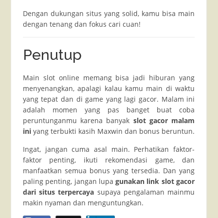
Dengan dukungan situs yang solid, kamu bisa main
dengan tenang dan fokus cari cuan!
Penutup
Main slot online memang bisa jadi hiburan yang
menyenangkan, apalagi kalau kamu main di waktu
yang tepat dan di game yang lagi gacor. Malam ini
adalah momen yang pas banget buat coba
peruntunganmu karena banyak
slot gacor malam
ini
yang terbukti kasih Maxwin dan bonus beruntun.
Ingat, jangan cuma asal main. Perhatikan faktor-
faktor penting, ikuti rekomendasi game, dan
manfaatkan semua bonus yang tersedia. Dan yang
paling penting, jangan lupa
gunakan link slot gacor
dari situs terpercaya
supaya pengalaman mainmu
makin nyaman dan menguntungkan.