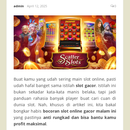
admin
April 12, 2025
0
Buat kamu yang udah sering main slot online, pasti
udah hafal banget sama istilah
slot gacor
. Istilah ini
bukan sekadar kata-kata manis belaka, tapi jadi
panduan rahasia banyak player buat cari cuan di
dunia slot. Nah, khusus di artikel ini, kita bakal
bongkar habis
bocoran slot online gacor malam ini
yang pastinya
anti rungkad dan bisa bantu kamu
profit maksimal
.